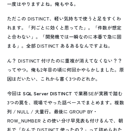
一度はやりますよね。俺もやる。
ただこの DISTINCT、軽い気持ちで使うと足をすくわ
れます。「列ごとに効くと思ってた」。「件数が想定
と合わない」。「開発機では一瞬なのに本番で急に固
まる」。全部 DISTINCT あるあるなんですよね。
ん？ DISTINCT 付けたのに重複が消えてなくない？？
ってやつ。俺も2年目の頃に何回かやらかしました。原
因はだいたい、これから書く3つのどれか。
今回は
SQL Server DISTINCT
で業務SEが実務で踏む
3つの罠を、現場でやった話ベースでまとめます。複数
列 / NULL / 大量行。最後に GROUP BY・
ROW_NUMBER との使い分け早見表も付けるんで、朝
礼で「なんで DISTINCT 使ったの？」って詰められた