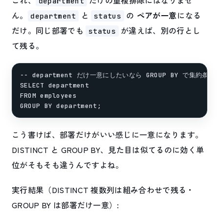
これ、
だけの重複排除にはなりませ
department
ん。
と
の
ペアが一意
になる
department
status
だけ。同じ部署でも
が違えば、別の行とし
status
て残る。
-- department だけ一意にしたいなら GROUP BY で集約条件
SELECT department

FROM employees

こう書けば、部署だけがいい感じに一意になります。
DISTINCT と GROUP BY、見た目は似てるのに効く単
位がそもそも違うんですよね。
実行結果（DISTINCT 複数列は組み合わせで残る・
GROUP BY は部署だけ一意）: