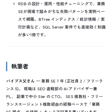
RDB の設計・運用・性能チューニングで、業務
SEが現場で踏みがちな失敗パターンを実例ベー
スで網羅。BTree インデックス / 統計情報 / 実
行計画など、SQL Server 案件でも直接効く知識
が多い1冊です。
執筆者
バイブス父さん
— 業務 SE 7 年 (正社員 2 / フリーラ
ンス 5)。 現職は SEO 直轄部の AI アドバイザー兼
PL、 副業で中小 SIer の CTO。 SES 複数社・フリー
ランスエージェント複数経由の経験ベースで「業務
SE 視点」 の技術 + キャリア記事を書いています。