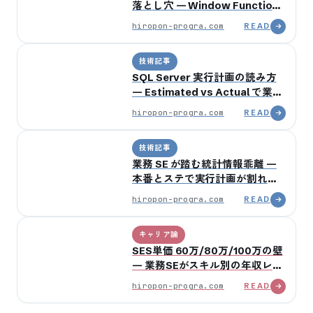
落とし穴 — Window Function
の内部実装と Sort Operator の
hiropon-progra.com
READ
判断軸
技術記事
SQL Server 実行計画の読み方
— Estimated vs Actual で業務
SE が最初に見る5箇所
hiropon-progra.com
READ
技術記事
業務 SE が踏む統計情報乖離 —
本番とステで実行計画が割れる
時に最初に見る 3 箇所
hiropon-progra.com
READ
キャリア論
SES単価 60万/80万/100万の壁
— 業務SEがスキル別の年収レン
ジを開示
hiropon-progra.com
READ