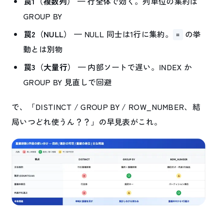
罠1（複数列）
— 行全体で効く。列単位の集約は
GROUP BY
罠2（NULL）
— NULL 同士は1行に集約。
の挙
=
動とは別物
罠3（大量行）
— 内部ソートで遅い。INDEX か
GROUP BY 見直しで回避
で、「DISTINCT / GROUP BY / ROW_NUMBER、結
局いつどれ使うん？？」の早見表がこれ。