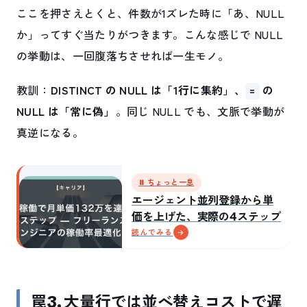
ここを押さえとくと、件数が1ズレた時に「あ、NULL
か」ってすぐ当たりがつきます。こんな感じで NULL
の挙動は、一回腹落ちさせれば一生モノ。
教訓：
DISTINCT の NULL は「1行に集約」、
の
=
NULL は「常に偽」
。同じ NULL でも、文脈で挙動が
真逆になる。
⏸ ちょっと一息
エージェント並列登録から単
価を上げた、実際の4ステップ
読んでみる
罠3. 大量行では並べ替えコストで遅