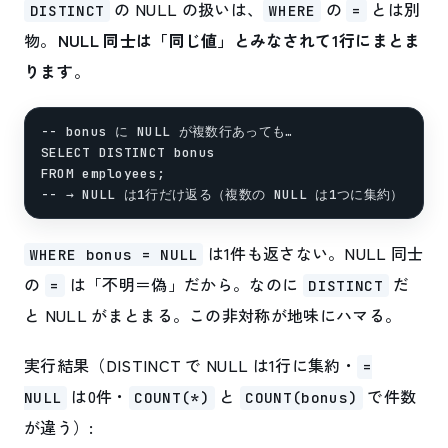
の NULL の扱いは、
の
とは別
DISTINCT
WHERE
=
物。
NULL 同士は「同じ値」とみなされて1行にまとま
ります
。
-- bonus に NULL が複数行あっても…

SELECT DISTINCT bonus

FROM employees;

は1件も返さない。NULL 同士
WHERE bonus = NULL
の
は「不明＝偽」だから。なのに
だ
=
DISTINCT
と NULL がまとまる。この非対称が地味にハマる。
実行結果（DISTINCT で NULL は1行に集約・
=
は0件・
と
で件数
NULL
COUNT(*)
COUNT(bonus)
が違う）: