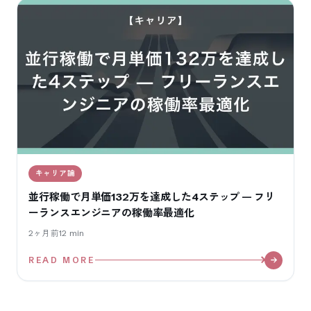
キャリア論
並行稼働で月単価132万を達成した4ステップ — フリ
ーランスエンジニアの稼働率最適化
2ヶ月前
12
min
READ MORE