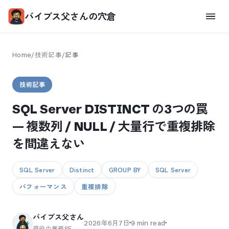
バイブス父さんの穴倉
Home
/
技術記事
/
記事
技術記事
SQL Server DISTINCT の3つの罠
— 複数列 / NULL / 大量行で重複排除
を間違えない
SQL Server
Distinct
GROUP BY
SQL Server
パフォーマンス
重複排除
バイブス父さん
2026年6月7日
9
min read
現役の業務SE