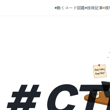
動くコード図鑑
技術記事
現
#
CT