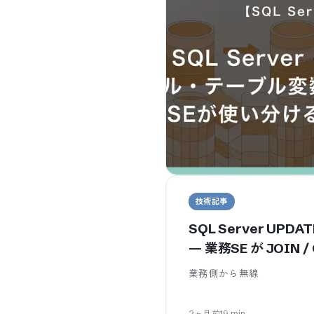
技術記事
SQL Server UPDA
— 業務SE が JOIN 
ける判断軸
業務側から無線
2ヶ月前
19
min