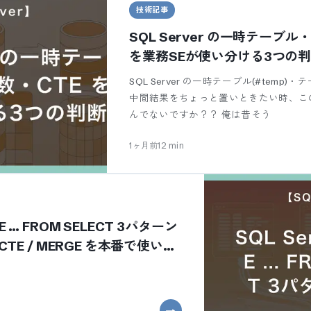
技術記事
SQL Server の一時テーブ
を業務SEが使い分ける3つの
SQL Server の一時テーブル(#temp)・
中間結果をちょっと置いときたい時、こ
んでないですか？？ 俺は昔そう
1ヶ月前
12
min
TE … FROM SELECT 3パターン
/ CTE / MERGE を本番で使い分