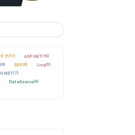
リア
ASP.NET
17
16
SES
Linq
9
8
8
O.NET
7
DataSource
4