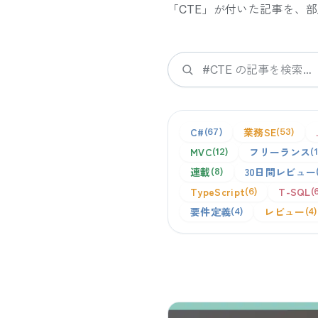
「
CTE
」が付いた記事を、部
検索
C#
業務SE
67
53
MVC
フリーランス
12
連載
30日間レビュー
8
TypeScript
T-SQL
6
要件定義
レビュー
4
4