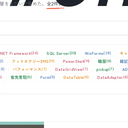
屋をまたいで集めた。
全
2
件。
.NET Framework
SQL Server
WinForms
キャ
34
30
28
フットエナジーEMS
PowerShell
職歴
雑記
12
11
11
9
パフォーマンス
DataGridView
pickup
AD
8
7
7
7
客先常駐
Form
DataTable
DataAdapter
6
6
5
5
4