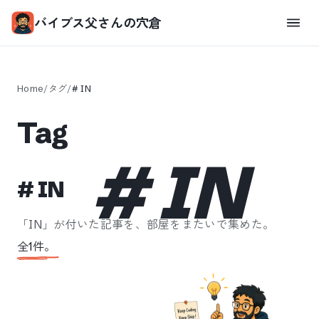
バイブス父さんの穴倉
Home
/
タグ
/
#
IN
Tag
#
IN
#
IN
「
IN
」が付いた記事を、部屋をまたいで集めた。
全
1
件。