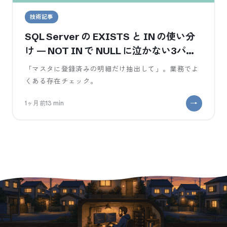
技術記事
SQL Server の EXISTS と IN の使い分
け — NOT IN で NULL に泣かない3パタ
ーン
「マスタに登録済みの明細だけ抽出して」。業務でよ
くある存在チェック。
1ヶ月前
13
min