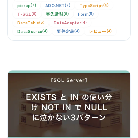
pickup
ADO.NET
TypeScript
7
7
6
T-SQL
客先常駐
Form
6
6
5
DataTable
DataAdapter
5
4
DataSource
要件定義
レビュー
4
4
4