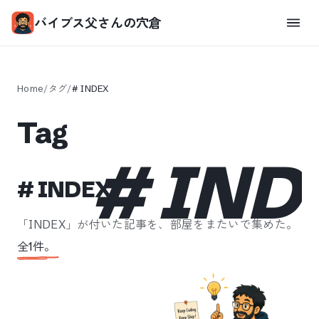
バイブス父さんの穴倉
Home
/
タグ
/
#
INDEX
Tag
#
IND
#
INDEX
「
INDEX
」が付いた記事を、部屋をまたいで集めた。
全
1
件。