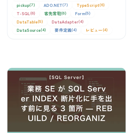
pickup
ADO.NET
TypeScript
7
7
6
T-SQL
客先常駐
Form
6
6
5
DataTable
DataAdapter
5
4
DataSource
要件定義
レビュー
4
4
4