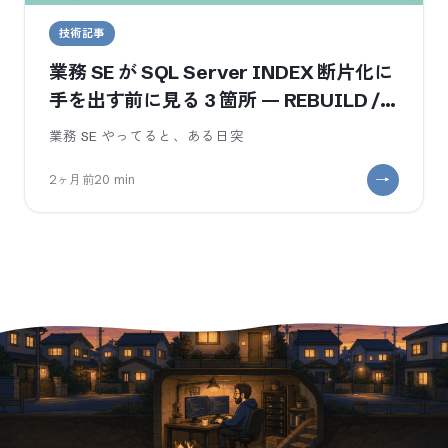
技術記事
業務 SE が SQL Server INDEX 断片化に
手を出す前に見る 3 箇所 — REBUILD /
REORGANIZE / 放置の判断軸
業務 SE やってると、ある日突
2ヶ月前
20
min