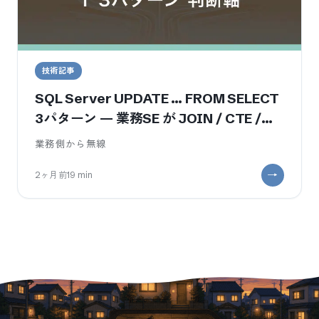
技術記事
SQL Server UPDATE … FROM SELECT
3パターン — 業務SE が JOIN / CTE /
MERGE を本番で使い分ける判断軸
業務側から無線
2ヶ月前
19
min