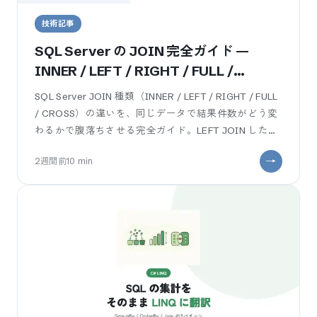
技術記事
SQL Server の JOIN 完全ガイド —
INNER / LEFT / RIGHT / FULL /
CROSS を業務SEが件数で腹落ちさせる
SQL Server JOIN 種類（INNER / LEFT / RIGHT / FULL
/ CROSS）の違いを、同じデータで結果件数がどう変
わるかで腹落ちさせる完全ガイド。LEFT JOIN したの
に WHERE で右列を条件にして
2週間前
10
min