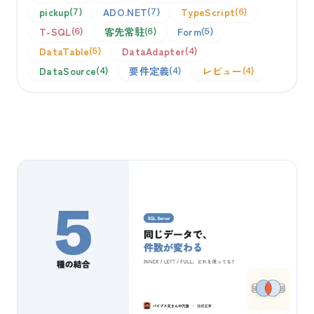
pickup
ADO.NET
TypeScript
7
7
6
T-SQL
客先常駐
Form
6
6
5
DataTable
DataAdapter
5
4
DataSource
要件定義
レビュー
4
4
4