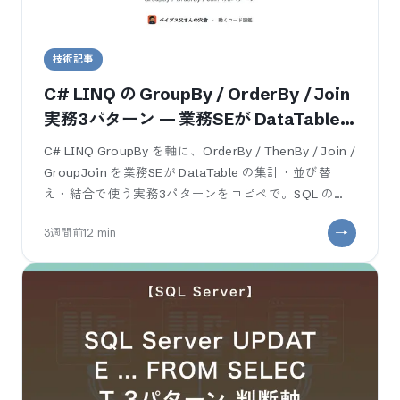
技術記事
C# LINQ の GroupBy / OrderBy / Join
実務3パターン — 業務SEが DataTable
集計をコードで書く
C# LINQ GroupBy を軸に、OrderBy / ThenBy / Join /
GroupJoin を業務SEが DataTable の集計・並び替
え・結合で使う実務3パターンをコピペで。SQL の
GROUP BY / ORD
3週間前
12
min