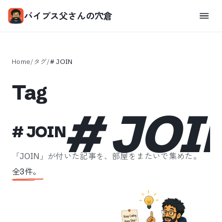
バイブス父さんの穴倉
Home
/
タグ
/
#
JOIN
Tag
#
JOI
#
JOIN
「
JOIN
」が付いた記事を、部屋をまたいで集めた。
全
3
件。