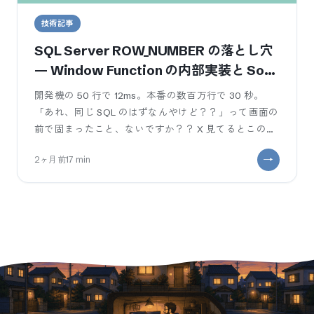
技術記事
SQL Server ROW_NUMBER の落とし穴
— Window Function の内部実装と Sort
Operator の判断軸
開発機の 50 行で 12ms。本番の数百万行で 30 秒。
「あれ、同じ SQL のはずなんやけど？？」って画面の
前で固まったこと、ないですか？？ X 見てるとこの匂
いのハマり方し
2ヶ月前
17
min