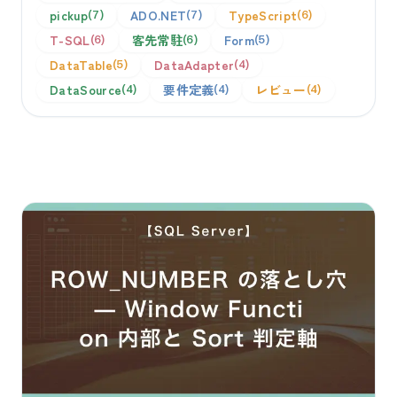
pickup
ADO.NET
TypeScript
7
7
6
T-SQL
客先常駐
Form
6
6
5
DataTable
DataAdapter
5
4
DataSource
要件定義
レビュー
4
4
4