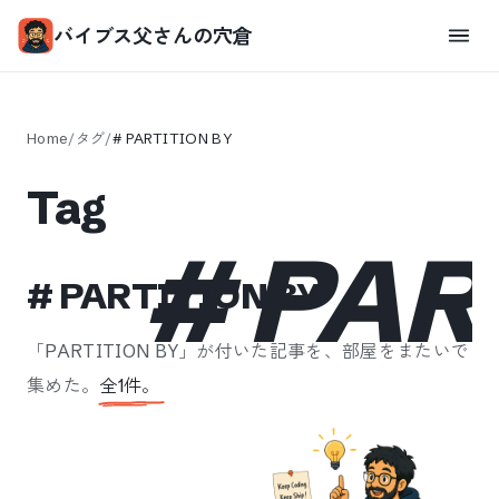
バイブス父さんの穴倉
Home
/
タグ
/
#
PARTITION BY
Tag
#
PAR
#
PARTITION BY
「
PARTITION BY
」が付いた記事を、部屋をまたいで
集めた。
全
1
件。