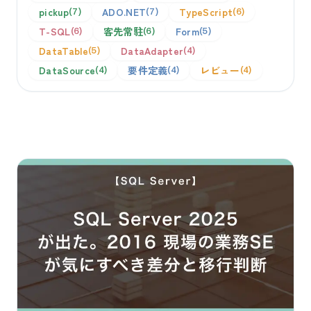
pickup
ADO.NET
TypeScript
7
7
6
T-SQL
客先常駐
Form
6
6
5
DataTable
DataAdapter
5
4
DataSource
要件定義
レビュー
4
4
4