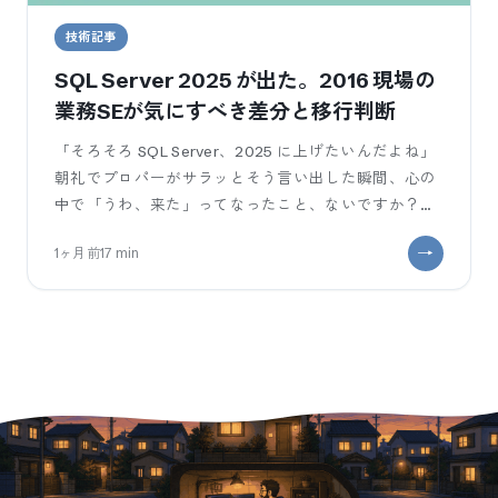
技術記事
SQL Server 2025 が出た。2016 現場の
業務SEが気にすべき差分と移行判断
「そろそろ SQL Server、2025 に上げたいんだよね」
朝礼でプロパーがサラッとそう言い出した瞬間、心の
中で「うわ、来た」ってなったこと、ないですか？？
うちの現場、まだ
1ヶ月前
17
min